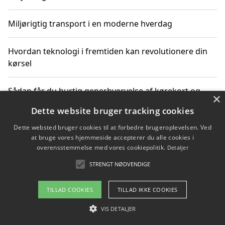
Miljørigtig transport i en moderne hverdag
Hvordan teknologi i fremtiden kan revolutionere din
kørsel
Sådan får du hurtig generhvervelse af kørekort og
×
kører mere miljøvenligt
Dette website bruger tracking cookies
Dette websted bruger cookies til at forbedre brugeroplevelsen. Ved
Sådan lærer du miljørigtig kørsel hos en køreskole i
at bruge vores hjemmeside accepterer du alle cookies i
Gentofte
overensstemmelse med vores cookiepolitik.
Detaljer
STRENGT NØDVENDIGE
Copyright 2026 - Pilanto Aps
TILLAD COOKIES
TILLAD IKKE COOKIES
Om / kontakt
Blog
Betingelser
VIS DETALJER