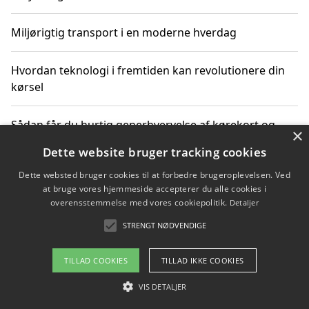
Miljørigtig transport i en moderne hverdag
Hvordan teknologi i fremtiden kan revolutionere din
kørsel
Sådan får du hurtig generhvervelse af kørekort og
×
kører mere miljøvenligt
Dette website bruger tracking cookies
Dette websted bruger cookies til at forbedre brugeroplevelsen. Ved
Sådan lærer du miljørigtig kørsel hos en køreskole i
at bruge vores hjemmeside accepterer du alle cookies i
Gentofte
overensstemmelse med vores cookiepolitik.
Detaljer
STRENGT NØDVENDIGE
Copyright 2026 - Pilanto Aps
TILLAD COOKIES
TILLAD IKKE COOKIES
Om / kontakt
Blog
Betingelser
VIS DETALJER