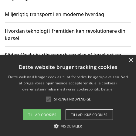
Miljørigtig transport i en moderne hverdag
Hvordan teknologi i fremtiden kan revolutionere din
kørsel
Sådan får du hurtig generhvervelse af kørekort og
×
kører mere miljøvenligt
Dette website bruger tracking cookies
Dette websted bruger cookies til at forbedre brugeroplevelsen. Ved
Sådan lærer du miljørigtig kørsel hos en køreskole i
at bruge vores hjemmeside accepterer du alle cookies i
Gentofte
overensstemmelse med vores cookiepolitik.
Detaljer
STRENGT NØDVENDIGE
Copyright 2026 - Pilanto Aps
TILLAD COOKIES
TILLAD IKKE COOKIES
Om / kontakt
Blog
Betingelser
VIS DETALJER