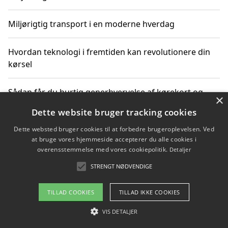
Miljørigtig transport i en moderne hverdag
Hvordan teknologi i fremtiden kan revolutionere din
kørsel
Sådan får du hurtig generhvervelse af kørekort og
×
kører mere miljøvenligt
Dette website bruger tracking cookies
Dette websted bruger cookies til at forbedre brugeroplevelsen. Ved
Sådan lærer du miljørigtig kørsel hos en køreskole i
at bruge vores hjemmeside accepterer du alle cookies i
Gentofte
overensstemmelse med vores cookiepolitik.
Detaljer
STRENGT NØDVENDIGE
Copyright 2026 - Pilanto Aps
TILLAD COOKIES
TILLAD IKKE COOKIES
Om / kontakt
Blog
Betingelser
VIS DETALJER