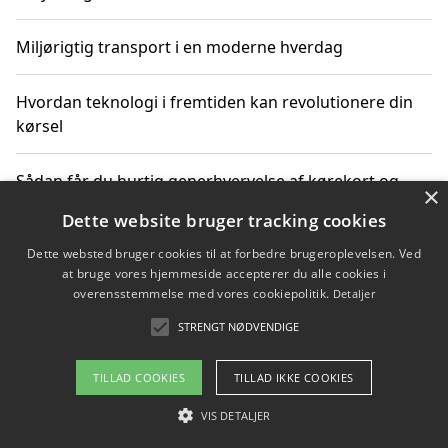
Miljørigtig transport i en moderne hverdag
Hvordan teknologi i fremtiden kan revolutionere din
kørsel
Sådan får du hurtig generhvervelse af kørekort og
×
kører mere miljøvenligt
Dette website bruger tracking cookies
Dette websted bruger cookies til at forbedre brugeroplevelsen. Ved
Sådan lærer du miljørigtig kørsel hos en køreskole i
at bruge vores hjemmeside accepterer du alle cookies i
Gentofte
overensstemmelse med vores cookiepolitik.
Detaljer
STRENGT NØDVENDIGE
Copyright 2026 - Pilanto Aps
TILLAD COOKIES
TILLAD IKKE COOKIES
Om / kontakt
Blog
Betingelser
VIS DETALJER