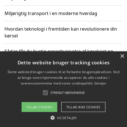
Miljørigtig transport i en moderne hverdag
Hvordan teknologi i fremtiden kan revolutionere din
kørsel
Sådan får du hurtig generhvervelse af kørekort og
×
kører mere miljøvenligt
Dette website bruger tracking cookies
Dette websted bruger cookies til at forbedre brugeroplevelsen. Ved
Sådan lærer du miljørigtig kørsel hos en køreskole i
at bruge vores hjemmeside accepterer du alle cookies i
Gentofte
overensstemmelse med vores cookiepolitik.
Detaljer
STRENGT NØDVENDIGE
Copyright 2026 - Pilanto Aps
TILLAD COOKIES
TILLAD IKKE COOKIES
Om / kontakt
Blog
Betingelser
VIS DETALJER