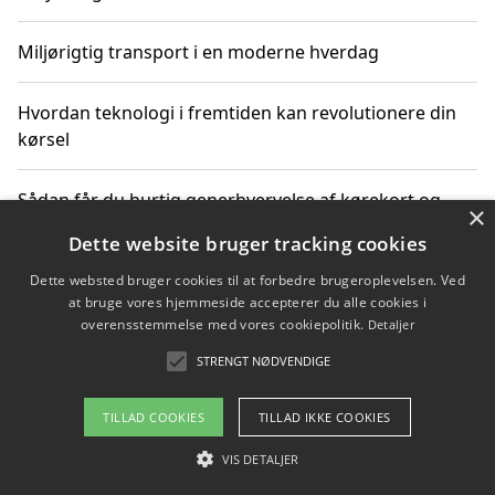
Miljørigtig transport i en moderne hverdag
Hvordan teknologi i fremtiden kan revolutionere din
kørsel
Sådan får du hurtig generhvervelse af kørekort og
×
kører mere miljøvenligt
Dette website bruger tracking cookies
Dette websted bruger cookies til at forbedre brugeroplevelsen. Ved
Sådan lærer du miljørigtig kørsel hos en køreskole i
at bruge vores hjemmeside accepterer du alle cookies i
Gentofte
overensstemmelse med vores cookiepolitik.
Detaljer
STRENGT NØDVENDIGE
Copyright 2026 - Pilanto Aps
TILLAD COOKIES
TILLAD IKKE COOKIES
Om / kontakt
Blog
Betingelser
VIS DETALJER