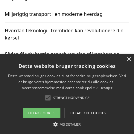
Miljørigtig transport i en moderne hverdag
Hvordan teknologi i fremtiden kan revolutionere din
kørsel
Sådan får du hurtig generhvervelse af kørekort og
×
kører mere miljøvenligt
Dette website bruger tracking cookies
Dette websted bruger cookies til at forbedre brugeroplevelsen. Ved
Sådan lærer du miljørigtig kørsel hos en køreskole i
at bruge vores hjemmeside accepterer du alle cookies i
Gentofte
overensstemmelse med vores cookiepolitik.
Detaljer
STRENGT NØDVENDIGE
Copyright 2026 - Pilanto Aps
TILLAD COOKIES
TILLAD IKKE COOKIES
Om / kontakt
Blog
Betingelser
VIS DETALJER