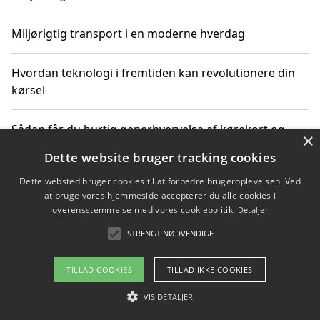
Miljørigtig transport i en moderne hverdag
Hvordan teknologi i fremtiden kan revolutionere din
kørsel
Sådan får du hurtig generhvervelse af kørekort og
×
kører mere miljøvenligt
Dette website bruger tracking cookies
Dette websted bruger cookies til at forbedre brugeroplevelsen. Ved
Sådan lærer du miljørigtig kørsel hos en køreskole i
at bruge vores hjemmeside accepterer du alle cookies i
Gentofte
overensstemmelse med vores cookiepolitik.
Detaljer
STRENGT NØDVENDIGE
Copyright 2026 - Pilanto Aps
TILLAD COOKIES
TILLAD IKKE COOKIES
Om / kontakt
Blog
Betingelser
VIS DETALJER