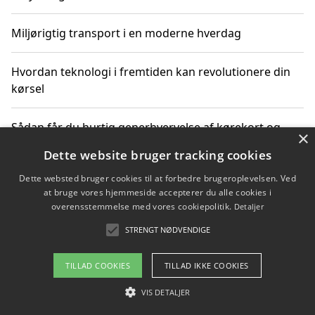
Miljørigtig transport i en moderne hverdag
Hvordan teknologi i fremtiden kan revolutionere din
kørsel
Sådan får du hurtig generhvervelse af kørekort og
×
kører mere miljøvenligt
Dette website bruger tracking cookies
Dette websted bruger cookies til at forbedre brugeroplevelsen. Ved
Sådan lærer du miljørigtig kørsel hos en køreskole i
at bruge vores hjemmeside accepterer du alle cookies i
Gentofte
overensstemmelse med vores cookiepolitik.
Detaljer
STRENGT NØDVENDIGE
Copyright 2026 - Pilanto Aps
TILLAD COOKIES
TILLAD IKKE COOKIES
Om / kontakt
Blog
Betingelser
VIS DETALJER