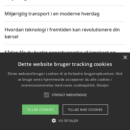
Miljørigtig transport i en moderne hverdag
Hvordan teknologi i fremtiden kan revolutionere din
kørsel
Sådan får du hurtig generhvervelse af kørekort og
×
kører mere miljøvenligt
Dette website bruger tracking cookies
Dette websted bruger cookies til at forbedre brugeroplevelsen. Ved
Sådan lærer du miljørigtig kørsel hos en køreskole i
at bruge vores hjemmeside accepterer du alle cookies i
Gentofte
overensstemmelse med vores cookiepolitik.
Detaljer
STRENGT NØDVENDIGE
Copyright 2026 - Pilanto Aps
TILLAD COOKIES
TILLAD IKKE COOKIES
Om / kontakt
Blog
Betingelser
VIS DETALJER