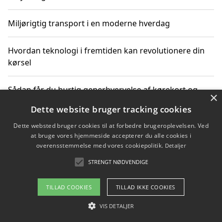
Miljørigtig transport i en moderne hverdag
Hvordan teknologi i fremtiden kan revolutionere din
kørsel
Sådan får du hurtig generhvervelse af kørekort og
×
kører mere miljøvenligt
Dette website bruger tracking cookies
Dette websted bruger cookies til at forbedre brugeroplevelsen. Ved
Sådan lærer du miljørigtig kørsel hos en køreskole i
at bruge vores hjemmeside accepterer du alle cookies i
Gentofte
overensstemmelse med vores cookiepolitik.
Detaljer
STRENGT NØDVENDIGE
Copyright 2026 - Pilanto Aps
TILLAD COOKIES
TILLAD IKKE COOKIES
Om / kontakt
Blog
Betingelser
VIS DETALJER