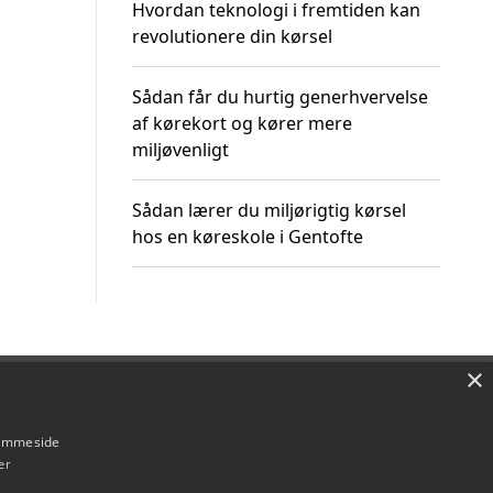
Hvordan teknologi i fremtiden kan
revolutionere din kørsel
Sådan får du hurtig generhvervelse
af kørekort og kører mere
miljøvenligt
Sådan lærer du miljørigtig kørsel
hos en køreskole i Gentofte
×
Om / kontakt
Blog
Betingelser
hjemmeside
er