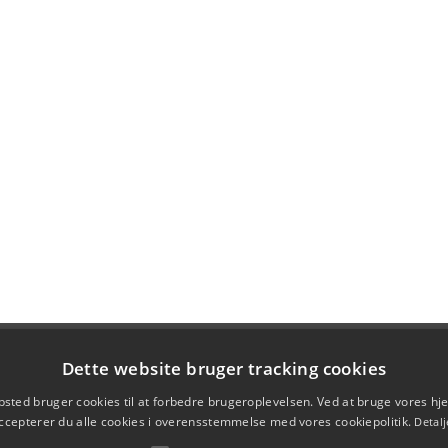
Dette website bruger tracking cookies
sted bruger cookies til at forbedre brugeroplevelsen. Ved at bruge vores 
ccepterer du alle cookies i overensstemmelse med vores cookiepolitik.
Detalj