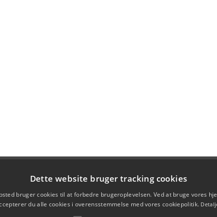
Dette website bruger tracking cookies
sted bruger cookies til at forbedre brugeroplevelsen. Ved at bruge vores 
ccepterer du alle cookies i overensstemmelse med vores cookiepolitik.
Detalj