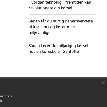
Hvordan teknologi i fremtiden kan
revolutionere din kørsel
Sådan får du hurtig generhvervelse
af kørekort og kører mere
miljøvenligt
Sådan lærer du miljørigtig kørsel
hos en køreskole i Gentofte
×
Om / kontakt
Blog
Betingelser
hjemmeside
er