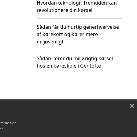
Hvordan teknologi i fremtiden kan
revolutionere din kørsel
Sådan får du hurtig generhvervelse
af kørekort og kører mere
miljøvenligt
Sådan lærer du miljørigtig kørsel
hos en køreskole i Gentofte
×
Om / kontakt
Blog
Betingelser
hjemmeside
er