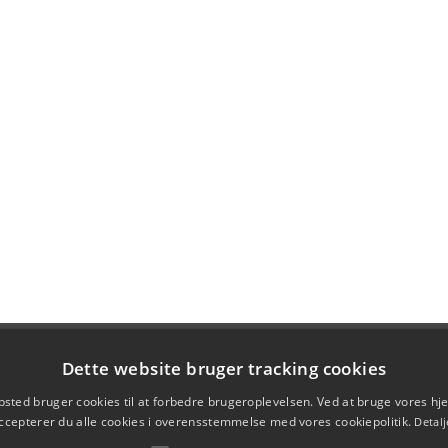
Dette website bruger tracking cookies
sted bruger cookies til at forbedre brugeroplevelsen. Ved at bruge vores 
ccepterer du alle cookies i overensstemmelse med vores cookiepolitik.
Detalj