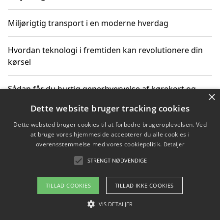
Miljørigtig transport i en moderne hverdag
Hvordan teknologi i fremtiden kan revolutionere din
kørsel
Sådan får du hurtig generhvervelse af kørekort og
×
kører mere miljøvenligt
Dette website bruger tracking cookies
Dette websted bruger cookies til at forbedre brugeroplevelsen. Ved
Sådan lærer du miljørigtig kørsel hos en køreskole i
at bruge vores hjemmeside accepterer du alle cookies i
Gentofte
overensstemmelse med vores cookiepolitik.
Detaljer
STRENGT NØDVENDIGE
Copyright 2026 - Pilanto Aps
TILLAD COOKIES
TILLAD IKKE COOKIES
Om / kontakt
Blog
Betingelser
VIS DETALJER