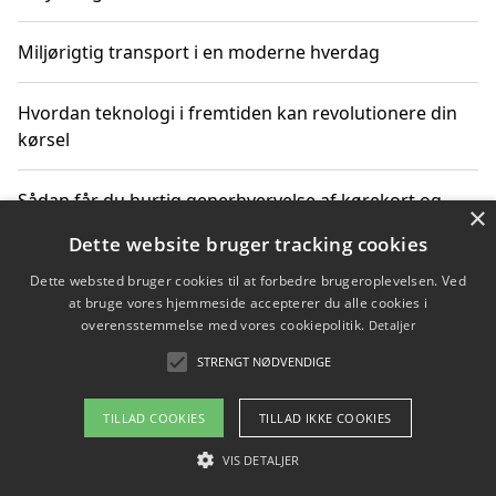
Miljørigtig transport i en moderne hverdag
Hvordan teknologi i fremtiden kan revolutionere din
kørsel
Sådan får du hurtig generhvervelse af kørekort og
×
kører mere miljøvenligt
Dette website bruger tracking cookies
Dette websted bruger cookies til at forbedre brugeroplevelsen. Ved
Sådan lærer du miljørigtig kørsel hos en køreskole i
at bruge vores hjemmeside accepterer du alle cookies i
Gentofte
overensstemmelse med vores cookiepolitik.
Detaljer
STRENGT NØDVENDIGE
Copyright 2026 - Pilanto Aps
TILLAD COOKIES
TILLAD IKKE COOKIES
Om / kontakt
Blog
Betingelser
VIS DETALJER