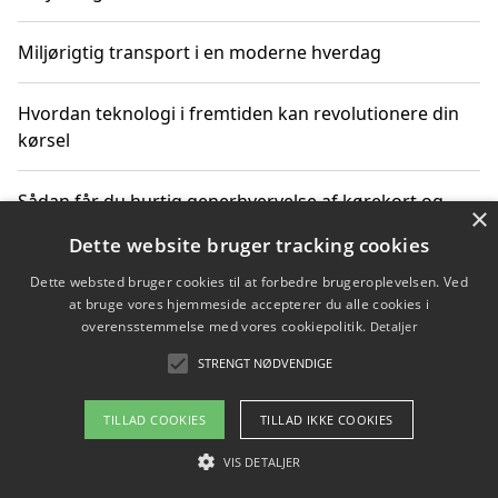
Miljørigtig transport i en moderne hverdag
Hvordan teknologi i fremtiden kan revolutionere din
kørsel
Sådan får du hurtig generhvervelse af kørekort og
×
kører mere miljøvenligt
Dette website bruger tracking cookies
Dette websted bruger cookies til at forbedre brugeroplevelsen. Ved
Sådan lærer du miljørigtig kørsel hos en køreskole i
at bruge vores hjemmeside accepterer du alle cookies i
Gentofte
overensstemmelse med vores cookiepolitik.
Detaljer
STRENGT NØDVENDIGE
Copyright 2026 - Pilanto Aps
TILLAD COOKIES
TILLAD IKKE COOKIES
Om / kontakt
Blog
Betingelser
VIS DETALJER