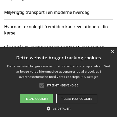
Miljørigtig transport i en moderne hverdag
Hvordan teknologi i fremtiden kan revolutionere din
kørsel
Sådan får du hurtig generhvervelse af kørekort og
×
kører mere miljøvenligt
Dette website bruger tracking cookies
Dette websted bruger cookies til at forbedre brugeroplevelsen. Ved
Sådan lærer du miljørigtig kørsel hos en køreskole i
at bruge vores hjemmeside accepterer du alle cookies i
Gentofte
overensstemmelse med vores cookiepolitik.
Detaljer
STRENGT NØDVENDIGE
Copyright 2026 - Pilanto Aps
TILLAD COOKIES
TILLAD IKKE COOKIES
Om / kontakt
Blog
Betingelser
VIS DETALJER