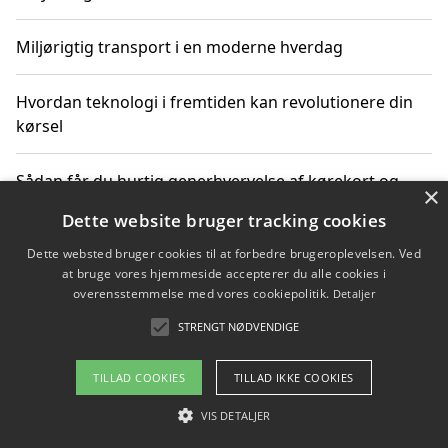
Miljørigtig transport i en moderne hverdag
Hvordan teknologi i fremtiden kan revolutionere din
kørsel
Sådan får du hurtig generhvervelse af kørekort og
×
kører mere miljøvenligt
Dette website bruger tracking cookies
Dette websted bruger cookies til at forbedre brugeroplevelsen. Ved
Sådan lærer du miljørigtig kørsel hos en køreskole i
at bruge vores hjemmeside accepterer du alle cookies i
Gentofte
overensstemmelse med vores cookiepolitik.
Detaljer
STRENGT NØDVENDIGE
Copyright 2026 - Pilanto Aps
TILLAD COOKIES
TILLAD IKKE COOKIES
Om / kontakt
Blog
Betingelser
VIS DETALJER