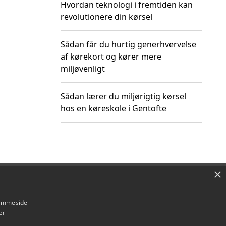
Hvordan teknologi i fremtiden kan
revolutionere din kørsel
Sådan får du hurtig generhvervelse
af kørekort og kører mere
miljøvenligt
Sådan lærer du miljørigtig kørsel
hos en køreskole i Gentofte
×
Om / kontakt
Blog
Betingelser
hjemmeside
er