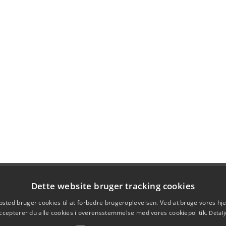
Dette website bruger tracking cookies
sted bruger cookies til at forbedre brugeroplevelsen. Ved at bruge vores 
ccepterer du alle cookies i overensstemmelse med vores cookiepolitik.
Detalj