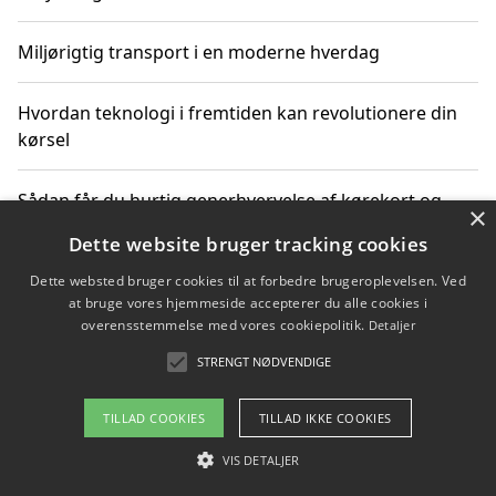
Miljørigtig transport i en moderne hverdag
Hvordan teknologi i fremtiden kan revolutionere din
kørsel
Sådan får du hurtig generhvervelse af kørekort og
×
kører mere miljøvenligt
Dette website bruger tracking cookies
Dette websted bruger cookies til at forbedre brugeroplevelsen. Ved
Sådan lærer du miljørigtig kørsel hos en køreskole i
at bruge vores hjemmeside accepterer du alle cookies i
Gentofte
overensstemmelse med vores cookiepolitik.
Detaljer
STRENGT NØDVENDIGE
Copyright 2026 - Pilanto Aps
TILLAD COOKIES
TILLAD IKKE COOKIES
Om / kontakt
Blog
Betingelser
VIS DETALJER