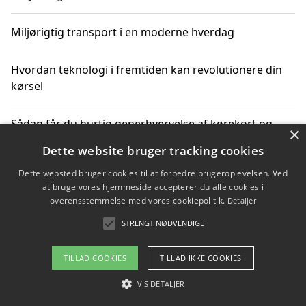
Miljørigtig transport i en moderne hverdag
Hvordan teknologi i fremtiden kan revolutionere din
kørsel
Sådan får du hurtig generhvervelse af kørekort og
×
kører mere miljøvenligt
Dette website bruger tracking cookies
Dette websted bruger cookies til at forbedre brugeroplevelsen. Ved
Sådan lærer du miljørigtig kørsel hos en køreskole i
at bruge vores hjemmeside accepterer du alle cookies i
Gentofte
overensstemmelse med vores cookiepolitik.
Detaljer
STRENGT NØDVENDIGE
Copyright 2026 - Pilanto Aps
TILLAD COOKIES
TILLAD IKKE COOKIES
Om / kontakt
Blog
Betingelser
VIS DETALJER