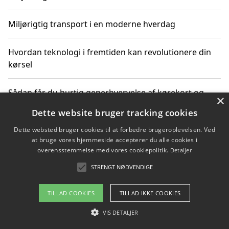
Miljørigtig transport i en moderne hverdag
Hvordan teknologi i fremtiden kan revolutionere din
kørsel
Sådan får du hurtig generhvervelse af kørekort og
×
kører mere miljøvenligt
Dette website bruger tracking cookies
Dette websted bruger cookies til at forbedre brugeroplevelsen. Ved
Sådan lærer du miljørigtig kørsel hos en køreskole i
at bruge vores hjemmeside accepterer du alle cookies i
Gentofte
overensstemmelse med vores cookiepolitik.
Detaljer
STRENGT NØDVENDIGE
Copyright 2026 - Pilanto Aps
TILLAD COOKIES
TILLAD IKKE COOKIES
Om / kontakt
Blog
Betingelser
VIS DETALJER