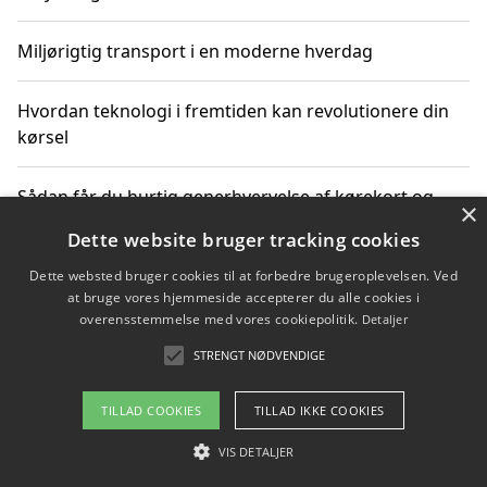
Miljørigtig transport i en moderne hverdag
Hvordan teknologi i fremtiden kan revolutionere din
kørsel
Sådan får du hurtig generhvervelse af kørekort og
×
kører mere miljøvenligt
Dette website bruger tracking cookies
Dette websted bruger cookies til at forbedre brugeroplevelsen. Ved
Sådan lærer du miljørigtig kørsel hos en køreskole i
at bruge vores hjemmeside accepterer du alle cookies i
Gentofte
overensstemmelse med vores cookiepolitik.
Detaljer
STRENGT NØDVENDIGE
Copyright 2026 - Pilanto Aps
TILLAD COOKIES
TILLAD IKKE COOKIES
Om / kontakt
Blog
Betingelser
VIS DETALJER