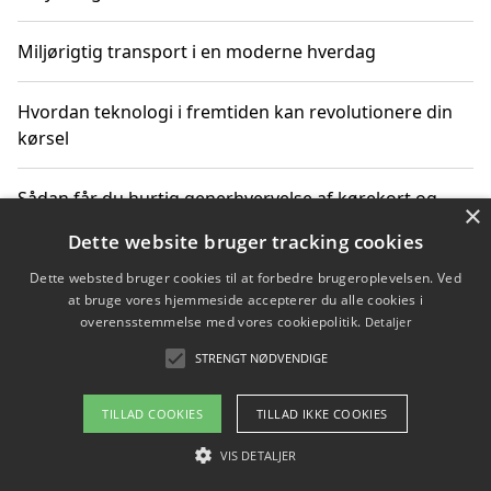
Miljørigtig transport i en moderne hverdag
Hvordan teknologi i fremtiden kan revolutionere din
kørsel
Sådan får du hurtig generhvervelse af kørekort og
×
kører mere miljøvenligt
Dette website bruger tracking cookies
Dette websted bruger cookies til at forbedre brugeroplevelsen. Ved
Sådan lærer du miljørigtig kørsel hos en køreskole i
at bruge vores hjemmeside accepterer du alle cookies i
Gentofte
overensstemmelse med vores cookiepolitik.
Detaljer
STRENGT NØDVENDIGE
Copyright 2026 - Pilanto Aps
TILLAD COOKIES
TILLAD IKKE COOKIES
Om / kontakt
Blog
Betingelser
VIS DETALJER