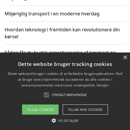
Miljørigtig transport i en moderne hverdag
Hvordan teknologi i fremtiden kan revolutionere din
kørsel
Sådan får du hurtig generhvervelse af kørekort og
×
kører mere miljøvenligt
Dette website bruger tracking cookies
Dette websted bruger cookies til at forbedre brugeroplevelsen. Ved
Sådan lærer du miljørigtig kørsel hos en køreskole i
at bruge vores hjemmeside accepterer du alle cookies i
Gentofte
overensstemmelse med vores cookiepolitik.
Detaljer
STRENGT NØDVENDIGE
Copyright 2026 - Pilanto Aps
TILLAD COOKIES
TILLAD IKKE COOKIES
Om / kontakt
Blog
Betingelser
VIS DETALJER