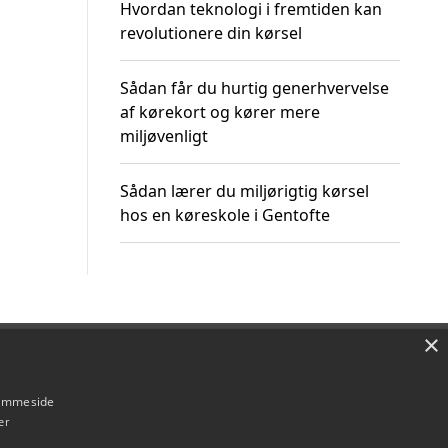
Hvordan teknologi i fremtiden kan
revolutionere din kørsel
Sådan får du hurtig generhvervelse
af kørekort og kører mere
miljøvenligt
Sådan lærer du miljørigtig kørsel
hos en køreskole i Gentofte
×
Om / kontakt
Blog
Betingelser
hjemmeside
er