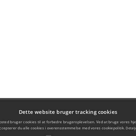
Dette website bruger tracking cookies
sted bruger cookies til at forbedre brugeroplevelsen. Ved at bruge vores 
ccepterer du alle cookies i overensstemmelse med vores cookiepolitik.
Detalj