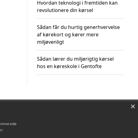
Hvordan teknologi i fremtiden kan
revolutionere din kørsel
Sådan får du hurtig generhvervelse
af kørekort og kører mere
miljøvenligt
Sådan lærer du miljørigtig kørsel
hos en køreskole i Gentofte
×
Om / kontakt
Blog
Betingelser
hjemmeside
er