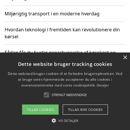
Miljørigtig transport i en moderne hverdag
Hvordan teknologi i fremtiden kan revolutionere din
kørsel
Sådan får du hurtig generhvervelse af kørekort og
×
kører mere miljøvenligt
Dette website bruger tracking cookies
Dette websted bruger cookies til at forbedre brugeroplevelsen. Ved
Sådan lærer du miljørigtig kørsel hos en køreskole i
at bruge vores hjemmeside accepterer du alle cookies i
Gentofte
overensstemmelse med vores cookiepolitik.
Detaljer
STRENGT NØDVENDIGE
Copyright 2026 - Pilanto Aps
TILLAD COOKIES
TILLAD IKKE COOKIES
Om / kontakt
Blog
Betingelser
VIS DETALJER