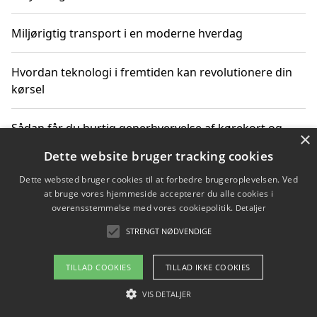
Miljørigtig transport i en moderne hverdag
Hvordan teknologi i fremtiden kan revolutionere din
kørsel
Sådan får du hurtig generhvervelse af kørekort og
×
kører mere miljøvenligt
Dette website bruger tracking cookies
Dette websted bruger cookies til at forbedre brugeroplevelsen. Ved
Sådan lærer du miljørigtig kørsel hos en køreskole i
at bruge vores hjemmeside accepterer du alle cookies i
Gentofte
overensstemmelse med vores cookiepolitik.
Detaljer
STRENGT NØDVENDIGE
Copyright 2026 - Pilanto Aps
TILLAD COOKIES
TILLAD IKKE COOKIES
Om / kontakt
Blog
Betingelser
VIS DETALJER