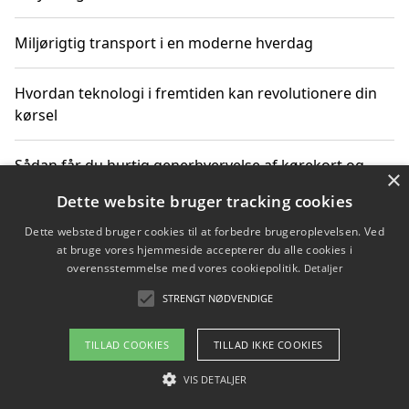
Miljørigtig transport i en moderne hverdag
Hvordan teknologi i fremtiden kan revolutionere din
kørsel
Sådan får du hurtig generhvervelse af kørekort og
×
kører mere miljøvenligt
Dette website bruger tracking cookies
Dette websted bruger cookies til at forbedre brugeroplevelsen. Ved
Sådan lærer du miljørigtig kørsel hos en køreskole i
at bruge vores hjemmeside accepterer du alle cookies i
Gentofte
overensstemmelse med vores cookiepolitik.
Detaljer
STRENGT NØDVENDIGE
Copyright 2026 - Pilanto Aps
TILLAD COOKIES
TILLAD IKKE COOKIES
Om / kontakt
Blog
Betingelser
VIS DETALJER