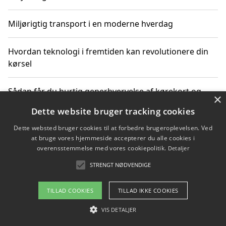
Miljørigtig transport i en moderne hverdag
Hvordan teknologi i fremtiden kan revolutionere din
kørsel
Sådan får du hurtig generhvervelse af kørekort og
×
kører mere miljøvenligt
Dette website bruger tracking cookies
Dette websted bruger cookies til at forbedre brugeroplevelsen. Ved
Sådan lærer du miljørigtig kørsel hos en køreskole i
at bruge vores hjemmeside accepterer du alle cookies i
Gentofte
overensstemmelse med vores cookiepolitik.
Detaljer
STRENGT NØDVENDIGE
Copyright 2026 - Pilanto Aps
TILLAD COOKIES
TILLAD IKKE COOKIES
Om / kontakt
Blog
Betingelser
VIS DETALJER