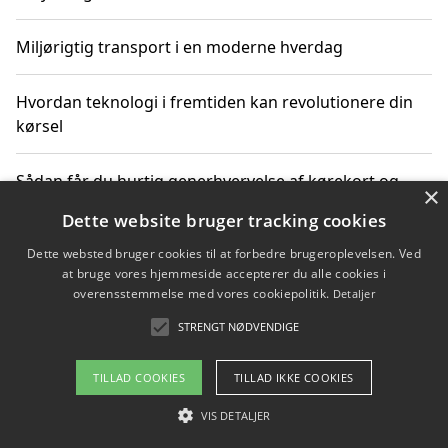
Miljørigtig transport i en moderne hverdag
Hvordan teknologi i fremtiden kan revolutionere din
kørsel
Sådan får du hurtig generhvervelse af kørekort og
×
kører mere miljøvenligt
Dette website bruger tracking cookies
Dette websted bruger cookies til at forbedre brugeroplevelsen. Ved
Sådan lærer du miljørigtig kørsel hos en køreskole i
at bruge vores hjemmeside accepterer du alle cookies i
Gentofte
overensstemmelse med vores cookiepolitik.
Detaljer
STRENGT NØDVENDIGE
Copyright 2026 - Pilanto Aps
TILLAD COOKIES
TILLAD IKKE COOKIES
Om / kontakt
Blog
Betingelser
VIS DETALJER