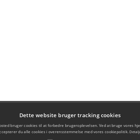
Dette website bruger tracking cookies
sted bruger cookies til at forbedre brugeroplevelsen. Ved at bruge vores 
ccepterer du alle cookies i overensstemmelse med vores cookiepolitik.
Detalj