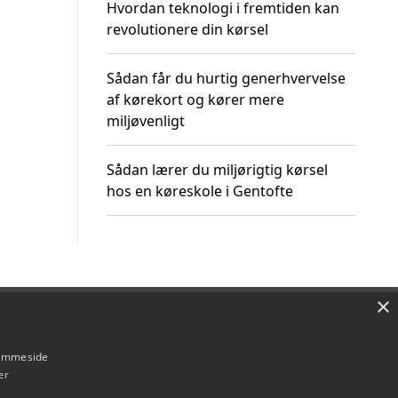
Hvordan teknologi i fremtiden kan
revolutionere din kørsel
Sådan får du hurtig generhvervelse
af kørekort og kører mere
miljøvenligt
Sådan lærer du miljørigtig kørsel
hos en køreskole i Gentofte
×
Om / kontakt
Blog
Betingelser
hjemmeside
er