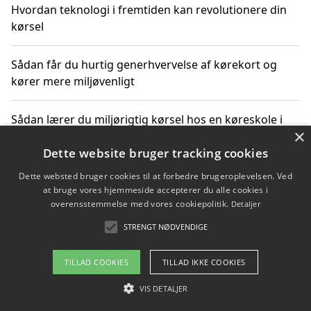
Hvordan teknologi i fremtiden kan revolutionere din
kørsel
Sådan får du hurtig generhvervelse af kørekort og
kører mere miljøvenligt
Sådan lærer du miljørigtig kørsel hos en køreskole i
×
Gentofte
Dette website bruger tracking cookies
Dette websted bruger cookies til at forbedre brugeroplevelsen. Ved
at bruge vores hjemmeside accepterer du alle cookies i
Copyright 2026 - Pilanto Aps
overensstemmelse med vores cookiepolitik.
Detaljer
Om / kontakt
Blog
Betingelser
STRENGT NØDVENDIGE
TILLAD COOKIES
TILLAD IKKE COOKIES
VIS DETALJER