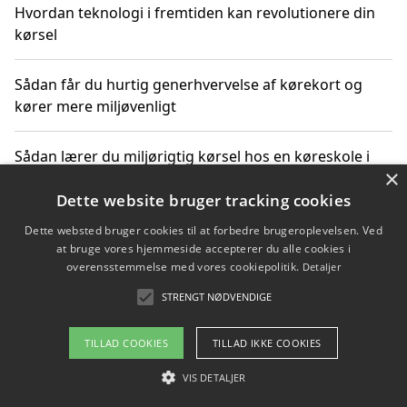
Hvordan teknologi i fremtiden kan revolutionere din
kørsel
Sådan får du hurtig generhvervelse af kørekort og
kører mere miljøvenligt
Sådan lærer du miljørigtig kørsel hos en køreskole i
×
Gentofte
Dette website bruger tracking cookies
Dette websted bruger cookies til at forbedre brugeroplevelsen. Ved
at bruge vores hjemmeside accepterer du alle cookies i
Copyright 2026 - Pilanto Aps
overensstemmelse med vores cookiepolitik.
Detaljer
Om / kontakt
Blog
Betingelser
STRENGT NØDVENDIGE
TILLAD COOKIES
TILLAD IKKE COOKIES
VIS DETALJER