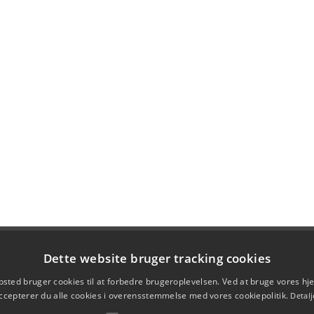
Dette website bruger tracking cookies
sted bruger cookies til at forbedre brugeroplevelsen. Ved at bruge vores 
ccepterer du alle cookies i overensstemmelse med vores cookiepolitik.
Detalj