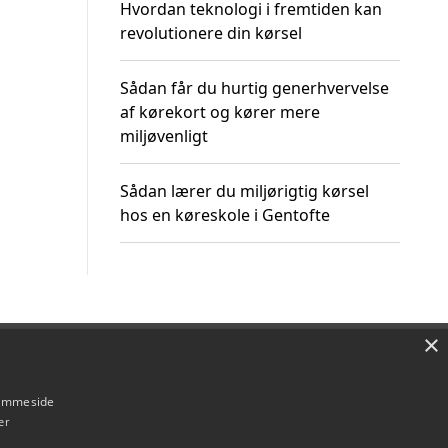
Hvordan teknologi i fremtiden kan
revolutionere din kørsel
Sådan får du hurtig generhvervelse
af kørekort og kører mere
miljøvenligt
Sådan lærer du miljørigtig kørsel
hos en køreskole i Gentofte
×
Om / kontakt
Blog
Betingelser
hjemmeside
er