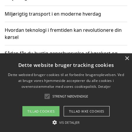
Miljørigtig transport i en moderne hverdag
Hvordan teknologi i fremtiden kan revolutionere din
kørsel
Sådan får du hurtig generhvervelse af kørekort og
×
kører mere miljøvenligt
Dette website bruger tracking cookies
Dette websted bruger cookies til at forbedre brugeroplevelsen. Ved
Sådan lærer du miljørigtig kørsel hos en køreskole i
at bruge vores hjemmeside accepterer du alle cookies i
Gentofte
overensstemmelse med vores cookiepolitik.
Detaljer
STRENGT NØDVENDIGE
Copyright 2026 - Pilanto Aps
TILLAD COOKIES
TILLAD IKKE COOKIES
Om / kontakt
Blog
Betingelser
VIS DETALJER