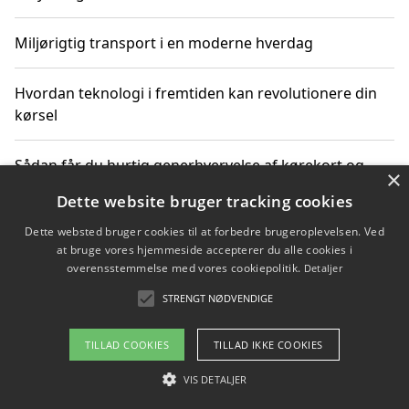
Miljørigtig transport i en moderne hverdag
Hvordan teknologi i fremtiden kan revolutionere din
kørsel
Sådan får du hurtig generhvervelse af kørekort og
×
kører mere miljøvenligt
Dette website bruger tracking cookies
Dette websted bruger cookies til at forbedre brugeroplevelsen. Ved
Sådan lærer du miljørigtig kørsel hos en køreskole i
at bruge vores hjemmeside accepterer du alle cookies i
Gentofte
overensstemmelse med vores cookiepolitik.
Detaljer
STRENGT NØDVENDIGE
Copyright 2026 - Pilanto Aps
TILLAD COOKIES
TILLAD IKKE COOKIES
Om / kontakt
Blog
Betingelser
VIS DETALJER