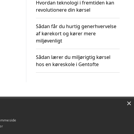
Hvordan teknologi i fremtiden kan
revolutionere din kørsel
Sådan får du hurtig generhvervelse
af kørekort og kører mere
miljøvenligt
Sådan lærer du miljørigtig kørsel
hos en køreskole i Gentofte
×
Om / kontakt
Blog
Betingelser
hjemmeside
er