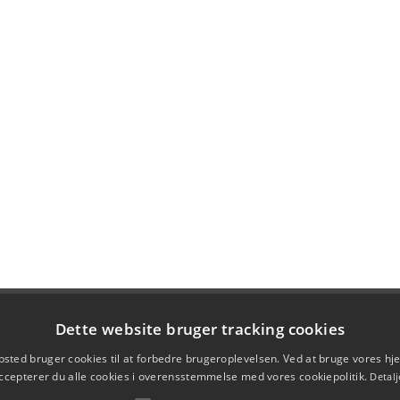
Dette website bruger tracking cookies
sted bruger cookies til at forbedre brugeroplevelsen. Ved at bruge vores 
ccepterer du alle cookies i overensstemmelse med vores cookiepolitik.
Detalj