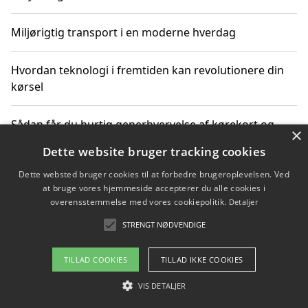
Miljørigtig transport i en moderne hverdag
Hvordan teknologi i fremtiden kan revolutionere din
kørsel
Sådan får du hurtig generhvervelse af kørekort og
×
kører mere miljøvenligt
Dette website bruger tracking cookies
Dette websted bruger cookies til at forbedre brugeroplevelsen. Ved
Sådan lærer du miljørigtig kørsel hos en køreskole i
at bruge vores hjemmeside accepterer du alle cookies i
Gentofte
overensstemmelse med vores cookiepolitik.
Detaljer
STRENGT NØDVENDIGE
Copyright 2026 - Pilanto Aps
TILLAD COOKIES
TILLAD IKKE COOKIES
Om / kontakt
Blog
Betingelser
VIS DETALJER