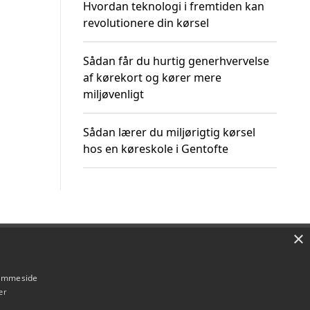
Hvordan teknologi i fremtiden kan
revolutionere din kørsel
Sådan får du hurtig generhvervelse
af kørekort og kører mere
miljøvenligt
Sådan lærer du miljørigtig kørsel
hos en køreskole i Gentofte
×
Om / kontakt
Blog
Betingelser
hjemmeside
er