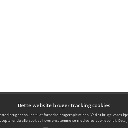
Dette website bruger tracking cookies
sted bruger cookies til at forbedre brugeroplevelsen. Ved at bruge vores 
ccepterer du alle cookies i overensstemmelse med vores cookiepolitik.
Detalj