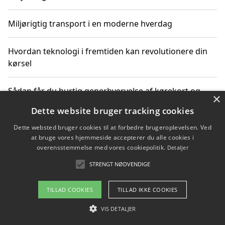
Miljørigtig transport i en moderne hverdag
Hvordan teknologi i fremtiden kan revolutionere din
kørsel
Sådan får du hurtig generhvervelse af kørekort og
×
kører mere miljøvenligt
Dette website bruger tracking cookies
Dette websted bruger cookies til at forbedre brugeroplevelsen. Ved
Sådan lærer du miljørigtig kørsel hos en køreskole i
at bruge vores hjemmeside accepterer du alle cookies i
Gentofte
overensstemmelse med vores cookiepolitik.
Detaljer
STRENGT NØDVENDIGE
Copyright 2026 - Pilanto Aps
TILLAD COOKIES
TILLAD IKKE COOKIES
Om / kontakt
Blog
Betingelser
VIS DETALJER