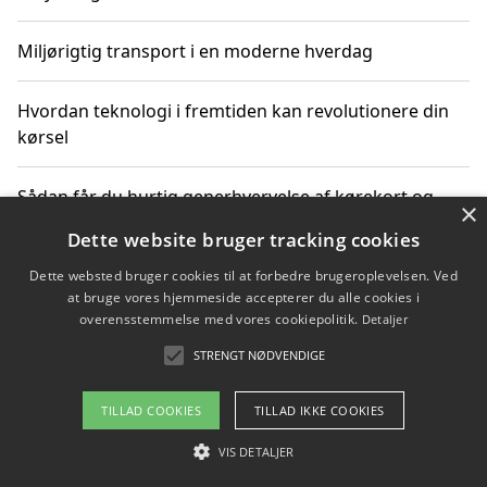
Miljørigtig transport i en moderne hverdag
Hvordan teknologi i fremtiden kan revolutionere din
kørsel
Sådan får du hurtig generhvervelse af kørekort og
×
kører mere miljøvenligt
Dette website bruger tracking cookies
Dette websted bruger cookies til at forbedre brugeroplevelsen. Ved
Sådan lærer du miljørigtig kørsel hos en køreskole i
at bruge vores hjemmeside accepterer du alle cookies i
Gentofte
overensstemmelse med vores cookiepolitik.
Detaljer
STRENGT NØDVENDIGE
Copyright 2026 - Pilanto Aps
TILLAD COOKIES
TILLAD IKKE COOKIES
Om / kontakt
Blog
Betingelser
VIS DETALJER