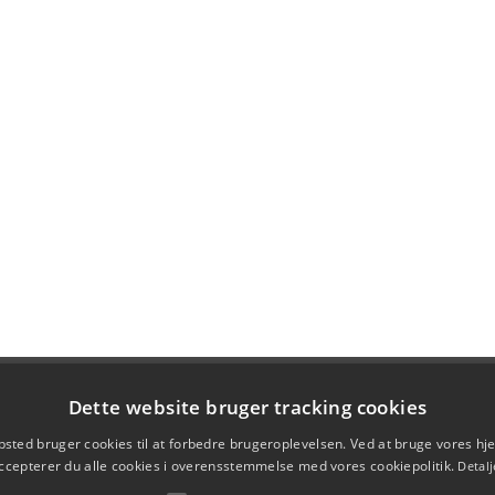
Dette website bruger tracking cookies
sted bruger cookies til at forbedre brugeroplevelsen. Ved at bruge vores 
ccepterer du alle cookies i overensstemmelse med vores cookiepolitik.
Detalj