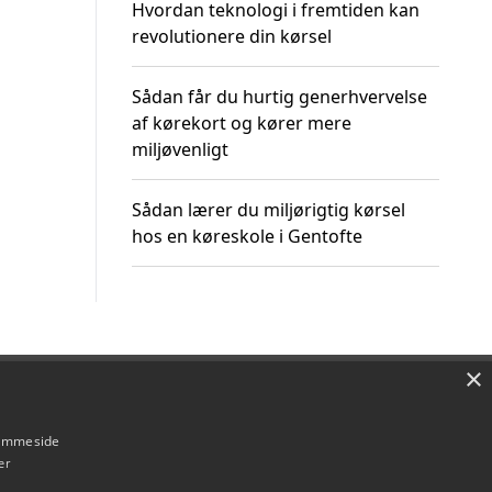
Hvordan teknologi i fremtiden kan
revolutionere din kørsel
Sådan får du hurtig generhvervelse
af kørekort og kører mere
miljøvenligt
Sådan lærer du miljørigtig kørsel
hos en køreskole i Gentofte
×
Om / kontakt
Blog
Betingelser
hjemmeside
er