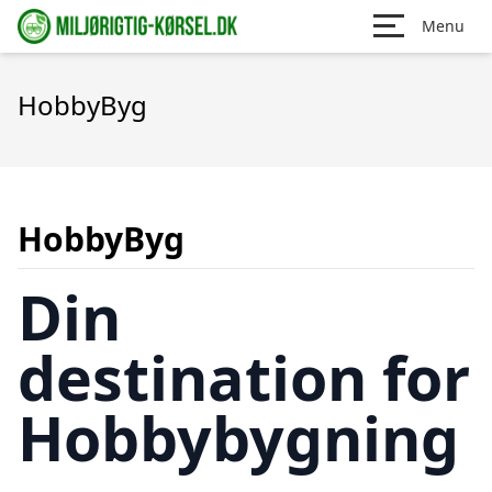
Menu
HobbyByg
HobbyByg
Din
destination for
Hobbybygning