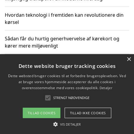
Hvordan teknologi i fremtiden kan revolutionere din
kørsel
Sådan får du hurtig generhvervelse af kørekort og
kører mere miljøvenligt
×
Sådan lærer du miljørigtig kørsel hos en køreskole i
Dette website bruger tracking cookies
Gentofte
Dette websted bruger cookies til at forbedre brugeroplevelsen. Ved
at bruge vores hjemmeside accepterer du alle cookies i
overensstemmelse med vores cookiepolitik.
Detaljer
Copyright 2026 - Pilanto Aps
STRENGT NØDVENDIGE
Om / kontakt
Blog
Betingelser
TILLAD COOKIES
TILLAD IKKE COOKIES
VIS DETALJER