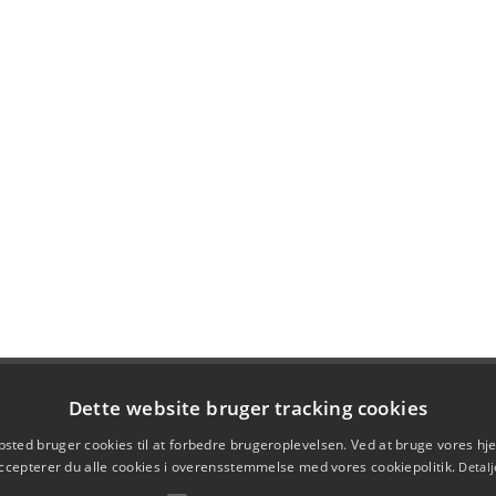
Dette website bruger tracking cookies
sted bruger cookies til at forbedre brugeroplevelsen. Ved at bruge vores 
ccepterer du alle cookies i overensstemmelse med vores cookiepolitik.
Detalj