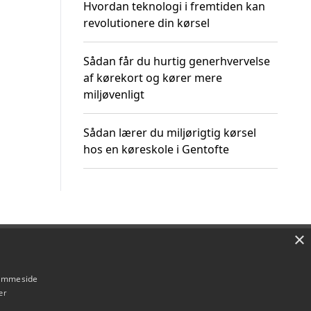
Hvordan teknologi i fremtiden kan
revolutionere din kørsel
Sådan får du hurtig generhvervelse
af kørekort og kører mere
miljøvenligt
Sådan lærer du miljørigtig kørsel
hos en køreskole i Gentofte
×
Om / kontakt
Blog
Betingelser
hjemmeside
er