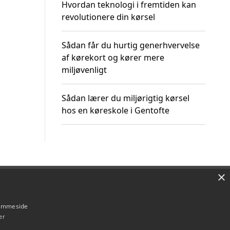
Hvordan teknologi i fremtiden kan
revolutionere din kørsel
Sådan får du hurtig generhvervelse
af kørekort og kører mere
miljøvenligt
Sådan lærer du miljørigtig kørsel
hos en køreskole i Gentofte
×
Om / kontakt
Blog
Betingelser
hjemmeside
er