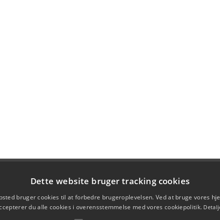
Dette website bruger tracking cookies
sted bruger cookies til at forbedre brugeroplevelsen. Ved at bruge vores 
ccepterer du alle cookies i overensstemmelse med vores cookiepolitik.
Detalj